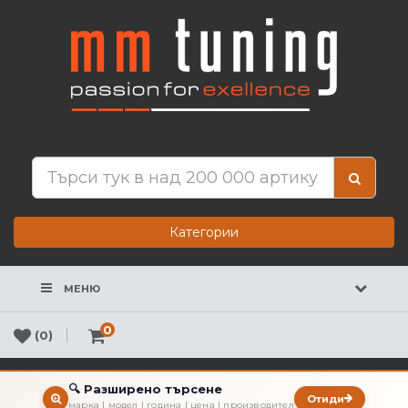
Категории
МЕНЮ
0
(0)
🔍 Разширено търсене
Отиди
марка | модел | година | цена | производител