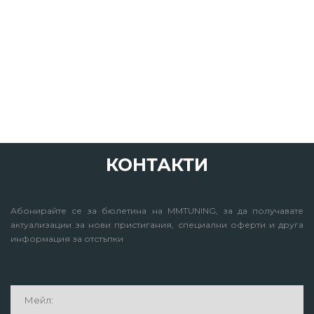
КОНТАКТИ
Абонирайте се за бюлетина на MMTUNING, за да получавате
актуализации за нови пристигания, специални оферти и друга
информация за отстъпки