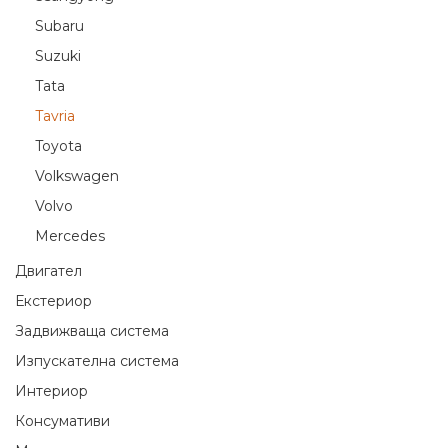
Subaru
Suzuki
Tata
Tavria
Toyota
Volkswagen
Volvo
Мercedes
Двигател
Екстериор
Задвижваща система
Изпускателна система
Интериор
Консумативи