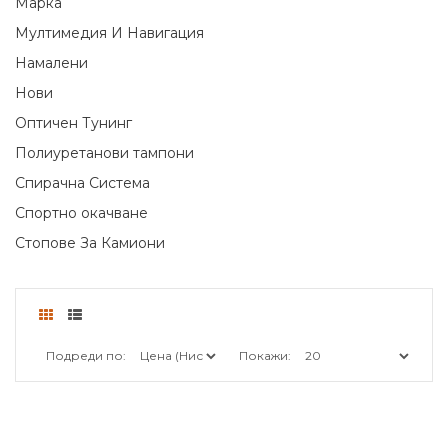
Марка
Мултимедия И Навигация
Намалени
Нови
Оптичен Тунинг
Полиуретанови тампони
Спирачна Система
Спортно окачване
Стопове За Камиони
Подреди по:
Покажи: