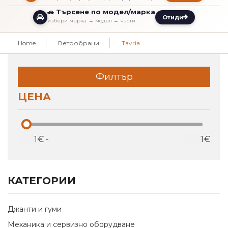
🚗 Търсене по модел/марка
Отиди
избери марка → модел → части
Home
Ветробрани
Tavria
Филтър
ЦЕНА
€
-
€
КАТЕГОРИИ
Джанти и гуми
Механика и сервизно оборудване