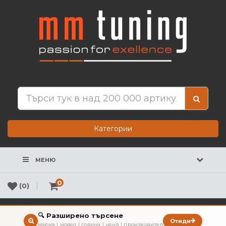
Категории
МЕНЮ
0
(0)
🔍 Разширено търсене
Отиди
марка | модел | година | цена | производител