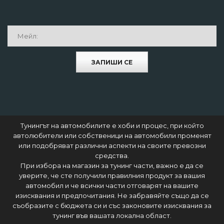
ЗАПИШИ СЕ
Тунингът на автомобилите е хоби и процес, при който
автолюбители или собственици на автомобили променят
или подобряват различни аспекти на своите превозни
средства.
При избора на магазин за тунинг части, важно е да се
уверите, че сте получили правилния продукт за вашия
автомобил и че всички части отговарят на вашите
изисквания и предпочитания. Не забравяйте също да се
съобразите с бюджета си и със законовите изисквания за
тунинг във вашата локална област.