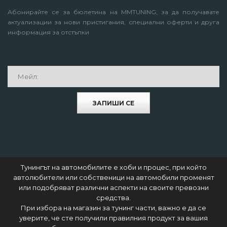
Абонирайте се за бюлетина на MMTUNING, за да получавате
актуализации за нови пристигания, специални оферти и друга
информация за отстъпки
ЗАПИШИ СЕ
Тунингът на автомобилите е хоби и процес, при който
автолюбители или собственици на автомобили променят
или подобряват различни аспекти на своите превозни
средства.
При избора на магазин за тунинг части, важно е да се
уверите, че сте получили правилния продукт за вашия