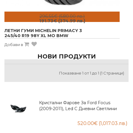
296.55€ (580.00 лв.)
191.73€ (374.99 лв.)
ЛЕТНИ ГУМИ MICHELIN PRIMACY 3
245/40 R19 98Y XL MO BMW
Добави в
НОВИ ПРОДУКТИ
Показване 1 от 1 до 1 (1 Страници)
cus
Гумена Стелка За Багажник За 
тлини
Dolphin Surf (2025+) With One Fl
The Trunk - Rezaw Plast