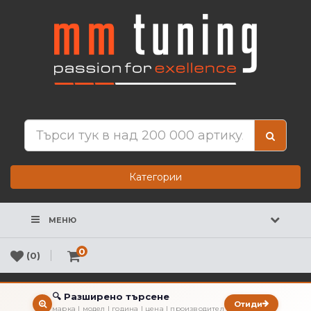
Категории
МЕНЮ
0
(0)
🔍 Разширено търсене
Отиди
марка | модел | година | цена | производител