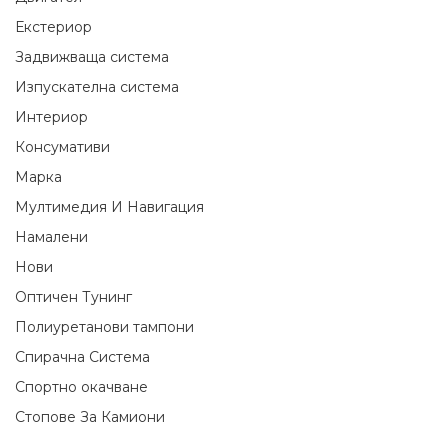
Екстериор
Задвижваща система
Изпускателна система
Интериор
Консумативи
Марка
Мултимедия И Навигация
Намалени
Нови
Оптичен Тунинг
Полиуретанови тампони
Спирачна Система
Спортно окачване
Стопове За Камиони