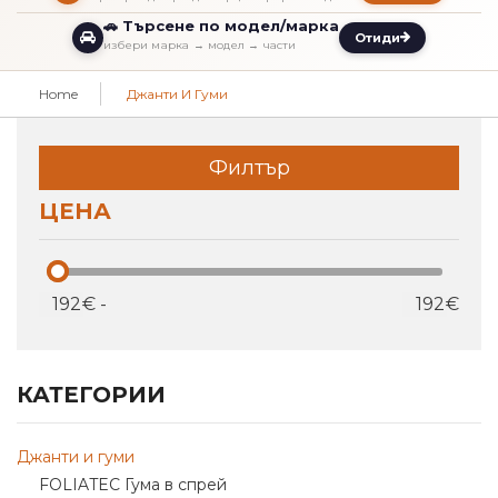
🚗 Търсене по модел/марка
Отиди
избери марка → модел → части
Home
Джанти И Гуми
Филтър
ЦЕНА
€
-
€
КАТЕГОРИИ
Джанти и гуми
FOLIATEC Гума в спрей