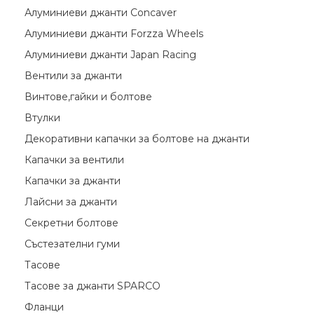
Алуминиеви джанти Concaver
Алуминиеви джанти Forzza Wheels
Алуминиеви джанти Japan Racing
Вентили за джанти
Винтове,гайки и болтове
Втулки
Декоративни капачки за болтове на джанти
Капачки за вентили
Капачки за джанти
Лайсни за джанти
Секретни болтове
Състезателни гуми
Тасове
Тасове за джанти SPARCO
Фланци