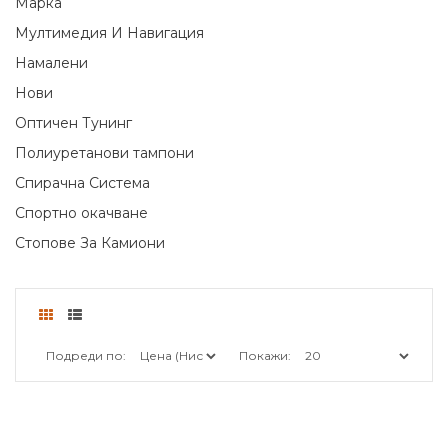
Марка
Мултимедия И Навигация
Намалени
Нови
Оптичен Тунинг
Полиуретанови тампони
Спирачна Система
Спортно окачване
Стопове За Камиони
Подреди по:
Покажи: