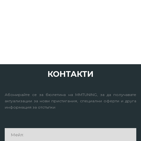
КОНТАКТИ
Абонирайте се за бюлетина на MMTUNING, за да получавате
актуализации за нови пристигания, специални оферти и друга
информация за отстъпки