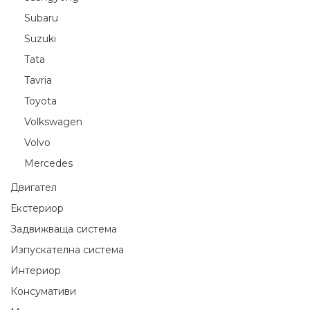
Subaru
Suzuki
Tata
Tavria
Toyota
Volkswagen
Volvo
Мercedes
Двигател
Екстериор
Задвижваща система
Изпускателна система
Интериор
Консумативи