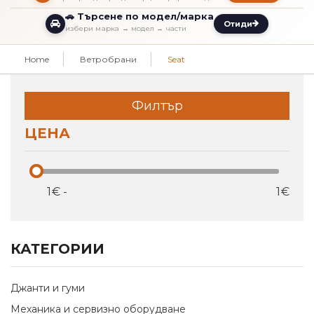
🚗 Търсене по модел/марка
Отиди
избери марка → модел → части
Home
Ветробрани
Seat
Филтър
ЦЕНА
€
-
€
КАТЕГОРИИ
Джанти и гуми
Механика и сервизно оборудване