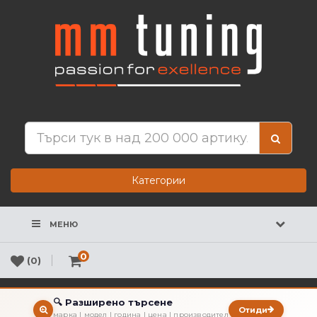
Категории
МЕНЮ
0
(0)
🔍 Разширено търсене
Отиди
марка | модел | година | цена | производител