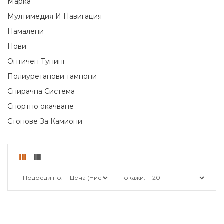
Марка
Мултимедия И Навигация
Намалени
Нови
Оптичен Тунинг
Полиуретанови тампони
Спирачна Система
Спортно окачване
Стопове За Камиони
Подреди по:
Покажи: