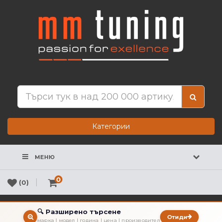
Категории
МЕНЮ
0
(0)
🔍 Разширено търсене
Отиди
марка | модел | година | цена | производител