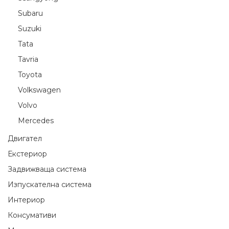
Subaru
Suzuki
Tata
Tavria
Toyota
Volkswagen
Volvo
Мercedes
Двигател
Екстериор
Задвижваща система
Изпускателна система
Интериор
Консумативи