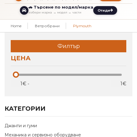
🚗 Търсене по модел/марка
Отиди
избери марка → модел → части
Home
Ветробрани
Plymouth
Филтър
ЦЕНА
€
-
€
КАТЕГОРИИ
Джанти и гуми
Механика и сервизно оборудване