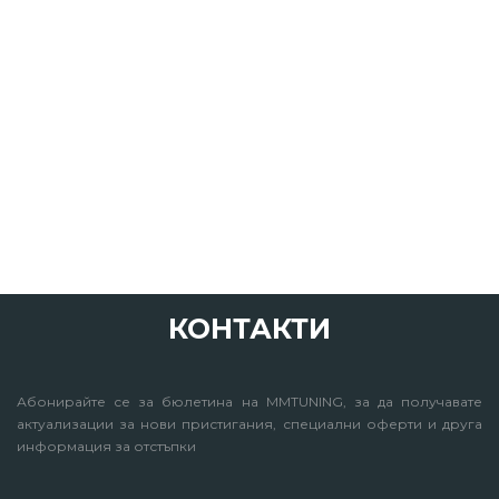
КОНТАКТИ
Абонирайте се за бюлетина на MMTUNING, за да получавате
актуализации за нови пристигания, специални оферти и друга
информация за отстъпки