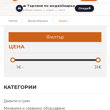
🚗 Търсене по модел/марка
Отиди
избери марка → модел → части
Home
Ветробрани
Nissan
Филтър
ЦЕНА
€
-
€
КАТЕГОРИИ
Джанти и гуми
Механика и сервизно оборудване