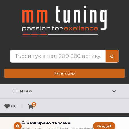
Категории
МЕНЮ
0
(0)
🔍 Разширено търсене
Отиди
марка | модел | година | цена | производител