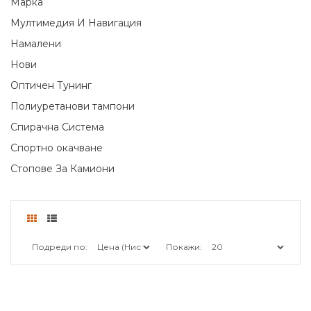
Марка
Мултимедия И Навигация
Намалени
Нови
Оптичен Тунинг
Полиуретанови тампони
Спирачна Система
Спортно окачване
Стопове За Камиони
Подреди по:
Покажи: