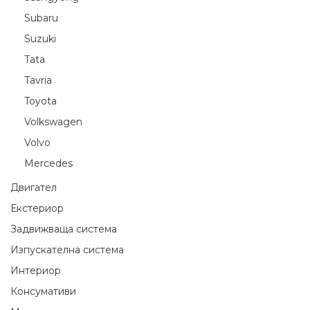
Subaru
Suzuki
Tata
Tavria
Toyota
Volkswagen
Volvo
Мercedes
Двигател
Екстериор
Задвижваща система
Изпускателна система
Интериор
Консумативи