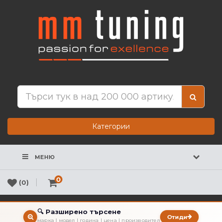
Категории
МЕНЮ
0
(0)
🔍 Разширено търсене
Отиди
марка | модел | година | цена | производител