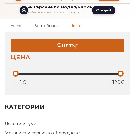
🚗 Търсене по модел/марка
Отиди
избери марка → модел → части
Home
Ветробрани
Infiniti
Филтър
ЦЕНА
€
-
€
КАТЕГОРИИ
Джанти и гуми
Механика и сервизно оборудване