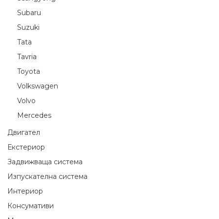
Subaru
Suzuki
Tata
Tavria
Toyota
Volkswagen
Volvo
Мercedes
Двигател
Екстериор
Задвижваща система
Изпускателна система
Интериор
Консумативи