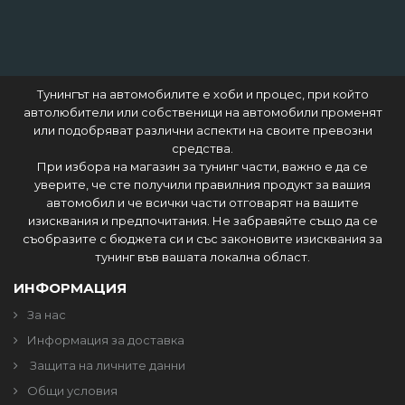
Тунингът на автомобилите е хоби и процес, при който
автолюбители или собственици на автомобили променят
или подобряват различни аспекти на своите превозни
средства.
При избора на магазин за тунинг части, важно е да се
уверите, че сте получили правилния продукт за вашия
автомобил и че всички части отговарят на вашите
изисквания и предпочитания. Не забравяйте също да се
съобразите с бюджета си и със законовите изисквания за
тунинг във вашата локална област.
ИНФОРМАЦИЯ
За нас
Информация за доставка
Защита на личните данни
Общи условия