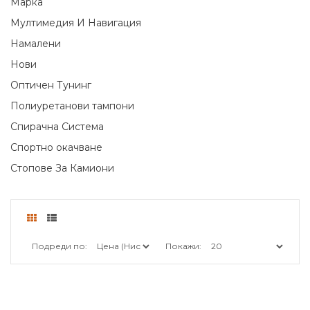
Марка
Мултимедия И Навигация
Намалени
Нови
Оптичен Тунинг
Полиуретанови тампони
Спирачна Система
Спортно окачване
Стопове За Камиони
Подреди по:
Покажи: