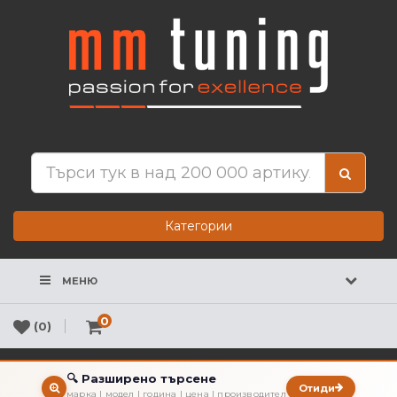
Категории
МЕНЮ
0
(0)
🔍 Разширено търсене
Отиди
марка | модел | година | цена | производител