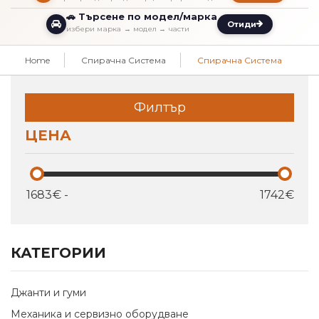
🚗 Търсене по модел/марка
Отиди
избери марка → модел → части
Home
Спирачна Система
Спирачна Система
Филтър
ЦЕНА
€
-
€
КАТЕГОРИИ
Джанти и гуми
Механика и сервизно оборудване