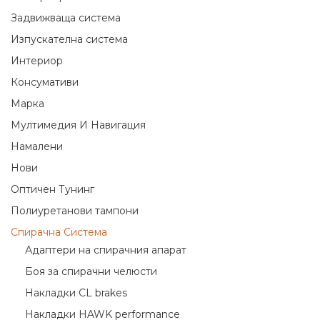
Задвижваща система
Изпускателна система
Интериор
Консумативи
Марка
Мултимедия И Навигация
Намалени
Нови
Оптичен Тунинг
Полиуретанови тампони
Спирачна Система
Адаптери на спирачния апарат
Боя за спирачни челюсти
Накладки CL brakes
Накладки HAWK performance