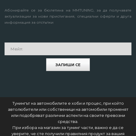
Абонирайте се за бюлетина на MMTUNING, за да получавате
актуализации за нови пристигания, специални оферти и друга
информация за отстъпки
ЗАПИШИ СЕ
Тунингът на автомобилите е хоби и процес, при който
автолюбители или собственици на автомобили променят
или подобряват различни аспекти на своите превозни
средства.
При избора на магазин за тунинг части, важно е да се
уверите, че сте получили правилния продукт за вашия