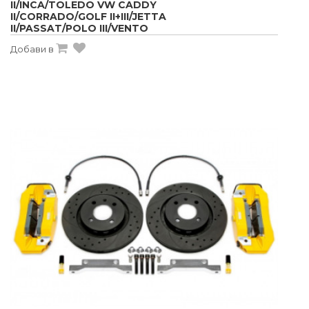
II/INCA/TOLEDO VW CADDY
II/CORRADO/GOLF II+III/JETTA
II/PASSAT/POLO III/VENTO
Добави в