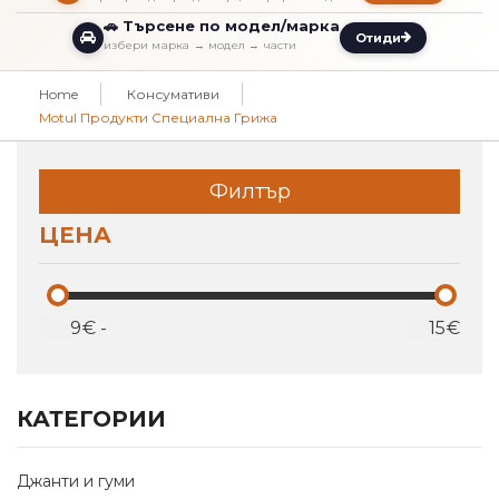
🚗 Търсене по модел/марка
Отиди
избери марка → модел → части
Home
Консумативи
Motul Продукти Специална Грижа
Филтър
ЦЕНА
€
-
€
КАТЕГОРИИ
Джанти и гуми