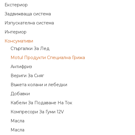
Екстериор
Задвижваща система
Изпускателна система
Интериор
Консумативи
Cтъргалки За Лeд
Motul Продукти Специална Грижа
Антифриз
Вериги За Сняг
Въжета колани и лебедки
Добавки
Кабели За Подаване На Ток
Компресори За Гуми 12V
Масла
Масла