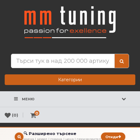
Категории
МЕНЮ
0
(0)
🔍 Разширено търсене
Отиди
марка | модел | година | цена | производител