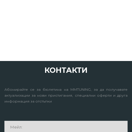
КОНТАКТИ
Абонирайте се за бюлетина на MMTUNING, за да получавате
актуализации за нови пристигания, специални оферти и друга
информация за отстъпки