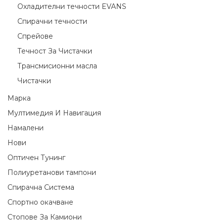
Охладителни течности EVANS
Спирачни течности
Спрейове
Течност За Чистачки
Трансмисионни масла
Чистачки
Марка
Мултимедия И Навигация
Намалени
Нови
Оптичен Тунинг
Полиуретанови тампони
Спирачна Система
Спортно окачване
Стопове За Камиони