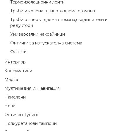
Термоизолационни ленти
Тръби и колена от неръждаема стомана
Тръби от неръждаема стомана,съединители и
редуктори
Универсални накрайници
Фитинги за изпускателна система
Фланци
Интериор
Консумативи
Марка
Мултимедия И Навигация
Намалени
Нови
Оптичен Тунинг
Полиуретанови тампони