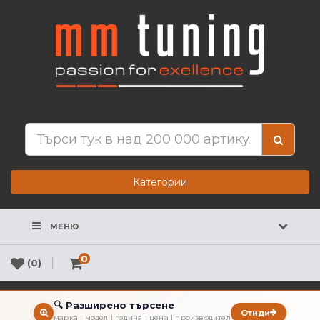
Категории
МЕНЮ
0
(0)
🔍 Разширено търсене
Отиди
марка | модел | година | цена | производител