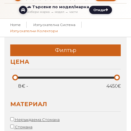
🚗 Търсене по модел/марка
Отиди
избери марка → модел → части
Home
Изпускателна Система
Изпускателни Колектори
Филтър
ЦЕНА
€
-
€
МАТЕРИАЛ
Неръждаема Стомана
Стомана