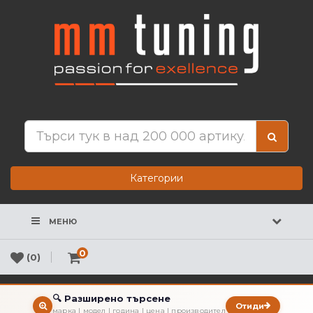
Категории
МЕНЮ
0
(0)
🔍 Разширено търсене
Отиди
марка | модел | година | цена | производител