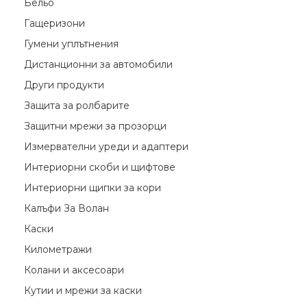
Бельо
Гащеризони
Гумени уплътнения
Дистанционни за автомобили
Други продукти
Защита за ролбарите
Защитни мрежи за прозорци
Измервателни уреди и адаптери
Интериорни скоби и щифтове
Интериорни щипки за кори
Калъфи За Волан
Каски
Километражи
Колани и аксесоари
Кутии и мрежи за каски