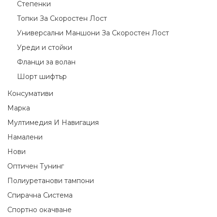
Степенки
Топки За Скоростен Лост
Универсални Маншони За Скоростен Лост
Уреди и стойки
Фланци за волан
Шорт шифтър
Консумативи
Марка
Мултимедия И Навигация
Намалени
Нови
Оптичен Тунинг
Полиуретанови тампони
Спирачна Система
Спортно окачване