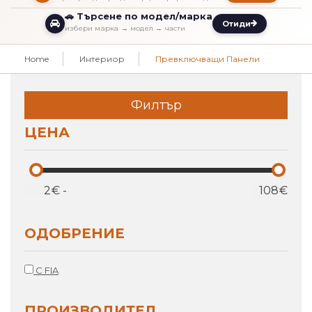
🚗 Търсене по модел/марка
Отиди
избери марка → модел → части
Home
Интериор
Превключващи Панели
Филтър
ЦЕНА
€
-
€
OДОБРЕНИЕ
С FIA
ПРОИЗВОДИТЕЛ