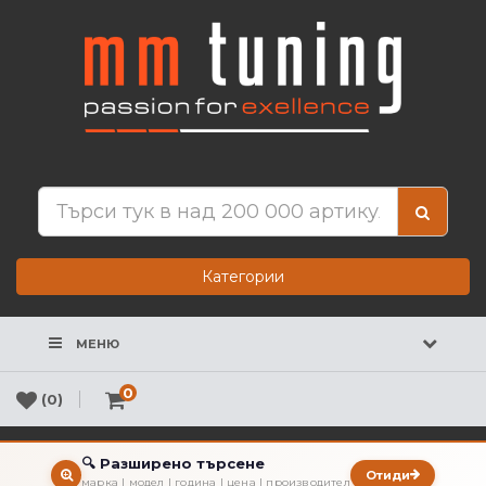
Категории
МЕНЮ
0
(0)
🔍 Разширено търсене
Отиди
марка | модел | година | цена | производител