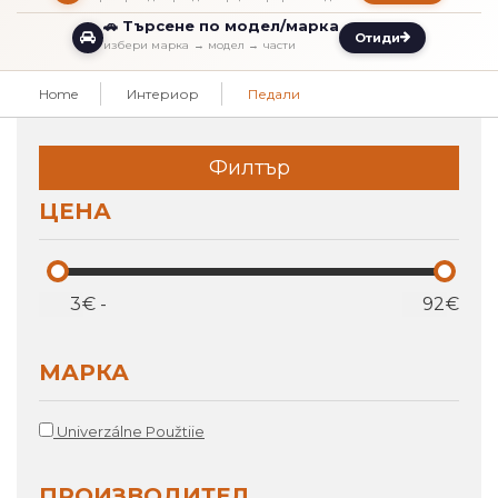
🚗 Търсене по модел/марка
Отиди
избери марка → модел → части
Home
Интериор
Педали
Филтър
ЦЕНА
€
-
€
МАРКА
Univerzálne Použtiie
ПРОИЗВОДИТЕЛ