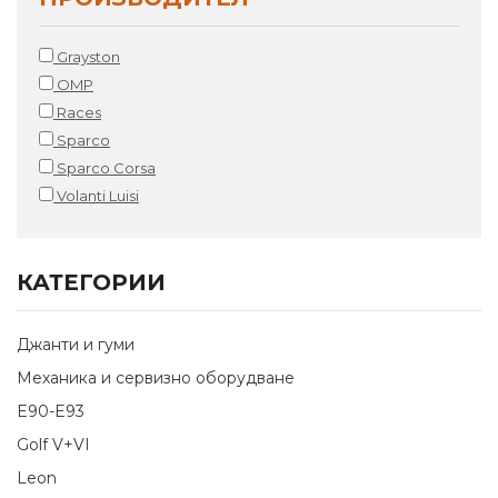
Grayston
OMP
Races
Sparco
Sparco Corsa
Volanti Luisi
КАТЕГОРИИ
Джанти и гуми
Механика и сервизно оборудване
E90-E93
Golf V+VI
Leon