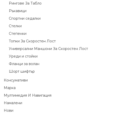
Рингове За Табло
Ръкавици
Спортни седалки
Стелки
Степенки
Топки За Скоростен Лост
Универсални Маншони За Скоростен Лост
Уреди и стойки
Фланци за волан
Шорт шифтър
Консумативи
Марка
Мултимедия И Навигация
Намалени
Нови