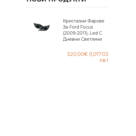
ка За
Кристални Фарове
 BYD
За Ford Focus
(2009-2011), Led С
 One
Дневни Светлини
Trunk -
520.00€ (1,017.03
ка За
2021+),
Floor
 7
With
id
zaw