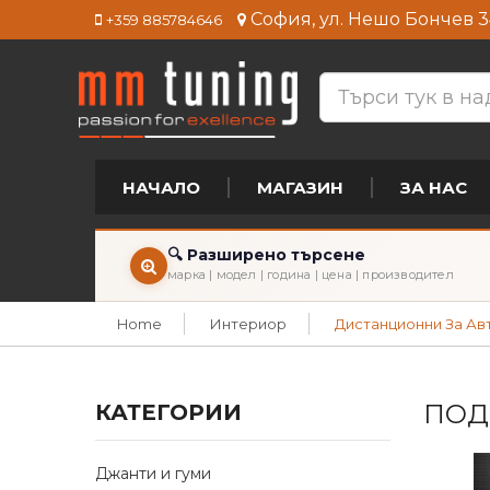
София, ул. Нешо Бончев 3
+359 885784646
НАЧАЛО
МАГАЗИН
ЗА НАС
🔍 Разширено търсене
марка | модел | година | цена | производител
Home
Интериор
Дистанционни За А
ПОД
КАТЕГОРИИ
Джанти и гуми