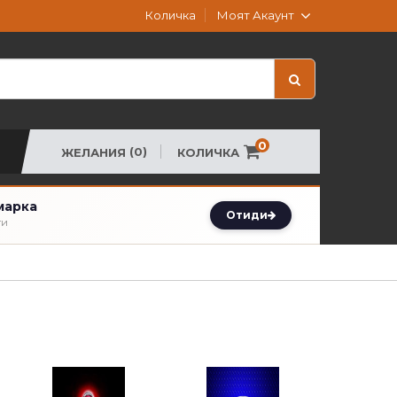
Моят Акаунт
Количка
0
(0)
КОЛИЧКА
ЖЕЛАНИЯ
марка
Отиди
ти