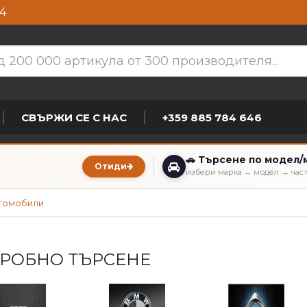
4
СВЪРЖИ СЕ С НАС
+359 885 784 646
🚗 Търсене по модел/
Отиди
избери марка → модел → час
втомобили
РОБНО ТЪРСЕНЕ