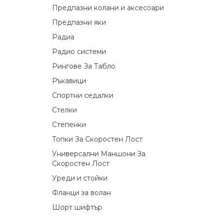
Предпазни колани и аксесоари
Предпазни яки
Радиа
Радио системи
Рингове За Табло
Ръкавици
Спортни седалки
Стелки
Степенки
Топки За Скоростен Лост
Универсални Маншони За
Скоростен Лост
Уреди и стойки
Фланци за волан
Шорт шифтър