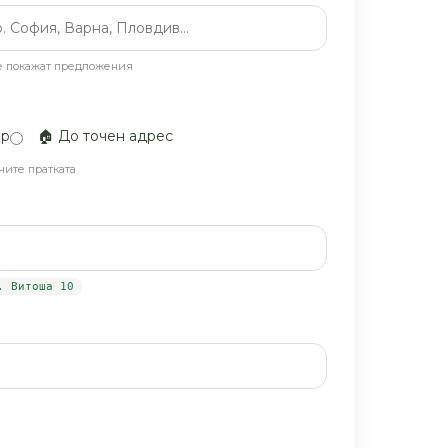
се покажат предложения
ер
🏠 До точен адрес
чите пратката
. Витоша 10