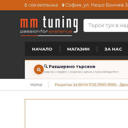
София, ул. Нешо Бончев 3
+359 885784646
НАЧАЛО
МАГАЗИН
ЗА НАС
🔍 Разширено търсене
марка | модел | година | цена | производител
Home
Решетки За BMW E36 (1995-1999) - Дво