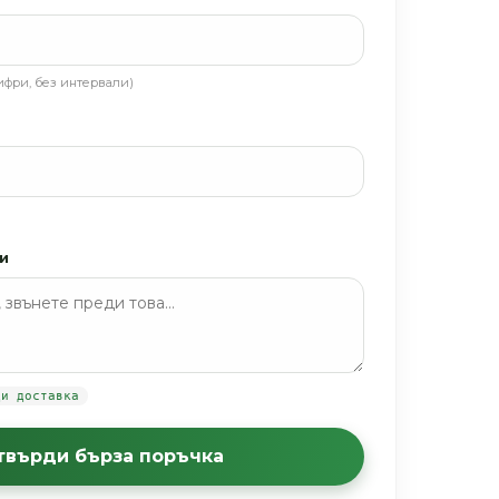
ифри, без интервали)
и
ди доставка
отвърди бърза поръчка