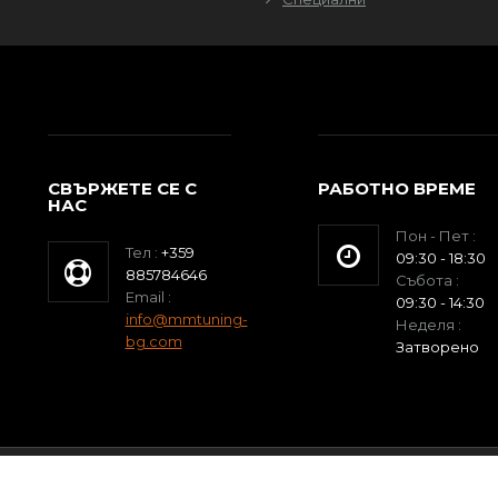
СВЪРЖЕТЕ СЕ С
РАБОТНО ВРЕМЕ
НАС
Пон - Пет :
Тел :
+359
09:30 - 18:30
885784646
Събота :
Email :
09:30 - 14:30
info@mmtuning-
Неделя :
bg.com
Затворено
Reserved.