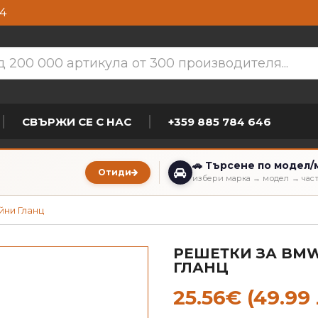
4
СВЪРЖИ СЕ С НАС
+359 885 784 646
🚗 Търсене по модел/
Отиди
избери марка → модел → час
йни Гланц
РЕШЕТКИ ЗА BMW 
ГЛАНЦ
25.56€ (49.99 