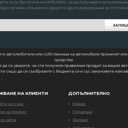
йте се за бюлетина на MMTUNING, за да получавате актуализации
пристигания, специални оферти и друга информация за отстъпки
ЗАПИШ
който автолюбители или собственици на автомобили променят или
средства.
 е да се уверите, че сте получили правилния продукт за вашия ав
те също да се съобразите с бюджета си и със законовите изисква
ЖВАНЕ НА КЛИЕНТИ
ДОПЪЛНИТЕЛНО
те се с нас
Марки
не на продукт
Подаръци
на сайта
Филиал
Специални