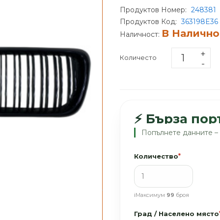
Продуктов Номер:
248381
Продуктов Код:
363198E36
В Налично
Наличност:
Количесто
⚡ Бърза пор
Попълнете данните – 
Количество
*
‹
›
ℹ️
Максимум
99
броя
Град / Населено място