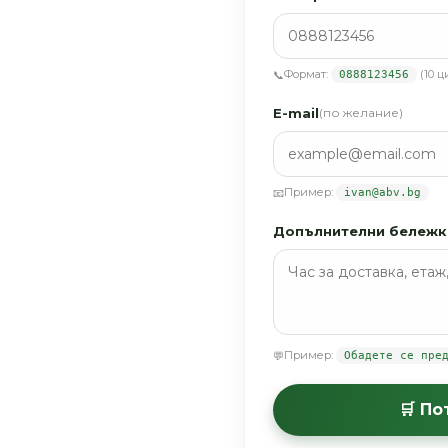
Формат:
(10 ц
📞
0888123456
E-mail
(по желание)
Пример:
📧
ivan@abv.bg
Допълнителни бележк
Пример:
💬
Обадете се пре
🛒 П