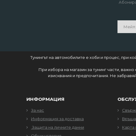
Абонира
Тунингът на автомобилите е хоби и процес, при 
При избора на магазин за тунинг части, важно
изисквания и предпочитания. Не забравяй
ИНФОРМАЦИЯ
ОБСЛУ
За нас
Свърже
Информация за доставка
Връща
Защита на личните данни
Карта 
Общи условия