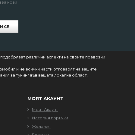
 за нови
И СЕ
 подобряват различни аспекти на своите превозни
томобил и че всички части отговарят на вашите
ния за тунинг във вашата локална област.
МОЯТ АКАУНТ
Моят Акаунт
История поръчки
Желания
Вестник