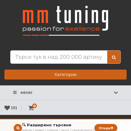
Категории
МЕНЮ
0
(0)
🔍 Разширено търсене
Отиди
марка | модел | година | цена | производител