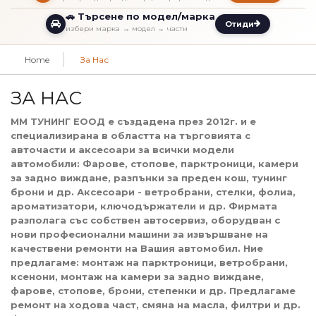
🚗 Търсене по модел/марка
Отиди
избери марка → модел → части
Home
За Нас
ЗА НАС
ММ ТУНИНГ ЕООД е създадена през 2012г. и е
специализирана в областта на търговията с
авточасти и аксесоари за всички модели
автомобили: Фарове, стопове, парктроници, камери
за задно виждане, разпънки за преден кош, тунинг
брони и др. Аксесоари - ветробрани, стелки, фолиа,
ароматизатори, ключодържатели и др. Фирмата
разполага със собствен автосервиз, оборудван с
нови професионални машини за извършване на
качествени ремонти на Вашия автомобил. Ние
предлагаме: монтаж на парктроници, ветробрани,
ксенони, монтаж на камери за задно виждане,
фарове, стопове, брони, степенки и др. Предлагаме
ремонт на ходова част, смяна на масла, филтри и др.