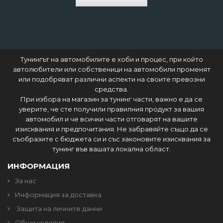
Тунингът на автомобилите е хоби и процес, при който
автолюбители или собственици на автомобили променят
или подобряват различни аспекти на своите превозни
средства.
При избора на магазин за тунинг части, важно е да се
уверите, че сте получили правилния продукт за вашия
автомобил и че всички части отговарят на вашите
изисквания и предпочитания. Не забравяйте също да се
съобразите с бюджета си и със законовите изисквания за
тунинг във вашата локална област.
ИНФОРМАЦИЯ
За нас
Информация за доставка
Защита на личните данни
Общи условия