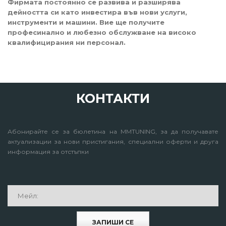
Фирмата постоянно се развива и разширява
дейността си като инвестира във нови услуги,
инструменти и машини. Вие ще получите
професинално и любезно обслужване на високо
квалифицирания ни персонал.
КОНТАКТИ
Абонирайте се за бюлетина на MMTUNING, за да получавате
актуализации за нови пристигания, специални оферти и друга
информация за отстъпки
ЗАПИШИ СЕ