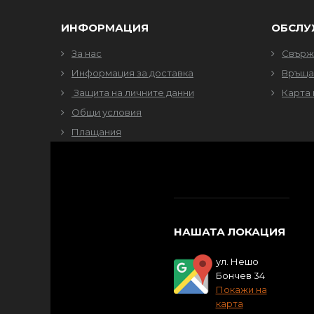
ИНФОРМАЦИЯ
ОБСЛУ
За нас
Свърже
Информация за доставка
Връща
Защита на личните данни
Карта 
Общи условия
Плащания
НАШАТА ЛОКАЦИЯ
ул. Нешо
Бончев 34
Покажи на
карта