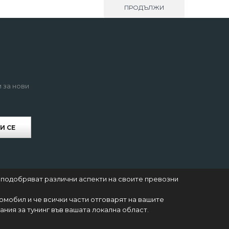
ПРОДЪЛЖИ
 за нови
И СЕ
 подобряват различни аспекти на своите превозни
томобил и че всички части отговарят на вашите
ния за тунинг във вашата локална област.