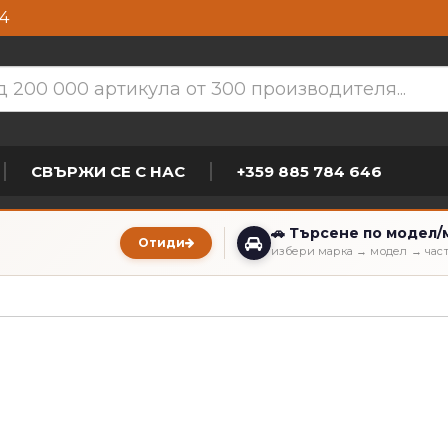
4
СВЪРЖИ СЕ С НАС
+359 885 784 646
🚗 Търсене по модел/
Отиди
избери марка → модел → час