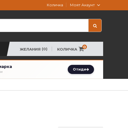
Моят Акаунт
Количка
0
(0)
КОЛИЧКА
ЖЕЛАНИЯ
марка
Отиди
ти