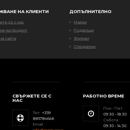
ЖВАНЕ НА КЛИЕНТИ
ДОПЪЛНИТЕЛНО
те се с нас
Марки
не на продукт
Подаръци
на сайта
Филиал
Специални
СВЪРЖЕТЕ СЕ С
РАБОТНО ВРЕМЕ
НАС
Пон - Пет :
Тел :
+359
09:30 - 18:30
885784646
Събота :
Email :
09:30 - 14:30