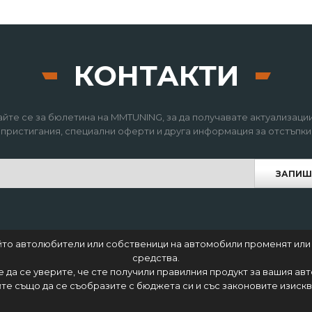
КОНТАКТИ
йте се за бюлетина на MMTUNING, за да получавате актуализации
пристигания, специални оферти и друга информация за отстъпки
ЗАПИШ
който автолюбители или собственици на автомобили променят или
средства.
 е да се уверите, че сте получили правилния продукт за вашия ав
те също да се съобразите с бюджета си и със законовите изисква