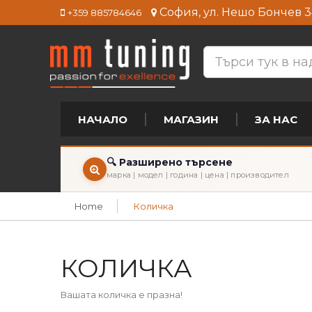
София, ул. Нешо Бончев 3
+359 885784646
НАЧАЛО
МАГАЗИН
ЗА НАС
🔍 Разширено търсене
марка | модел | година | цена | производител
Home
Количка
КОЛИЧКА
Вашата количка е празна!