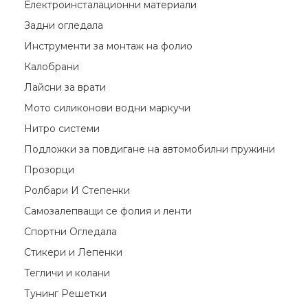
Електроинсталационни материали
Задни огледала
Инструменти за монтаж на фолио
Калобрани
Лайсни за врати
Мото силиконови водни маркучи
Нитро системи
Подложки за повдигане на автомобилни пружини
Прозорци
Ролбари И Степенки
Самозалепващи се фолия и ленти
Спортни Огледала
Стикери и Лепенки
Тегличи и колани
Тунинг Решетки