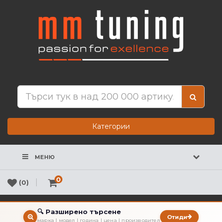
Категории
МЕНЮ
0
(0)
🔍 Разширено търсене
Отиди
марка | модел | година | цена | производител