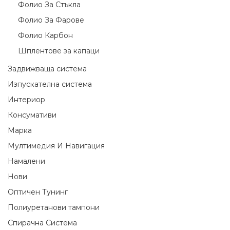
Фолио За Стъкла
Фолио За Фарове
Фолио Карбон
Шплентове за капаци
Задвижваща система
Изпускателна система
Интериор
Консумативи
Марка
Мултимедия И Навигация
Намалени
Нови
Оптичен Тунинг
Полиуретанови тампони
Спирачна Система