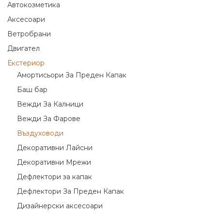
Автокозметика
Аксесоари
Ветробрани
Двигател
Екстериор
Амортисьори За Преден Капак
Баш бар
Вежди За Калници
Вежди За Фарове
Въздуховоди
Декоративни Лайсни
Декоративни Мрежи
Дефлектори за капак
Дефлектори За Преден Капак
Дизайнерски аксесоари