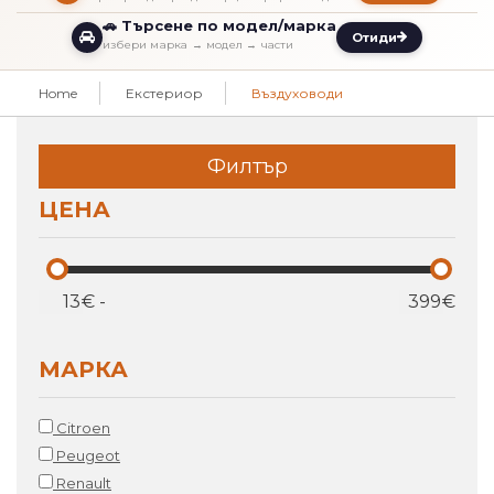
🚗 Търсене по модел/марка
Отиди
избери марка → модел → части
Home
Екстериор
Въздуховоди
Филтър
ЦЕНА
€
-
€
МАРКА
Citroen
Peugeot
Renault