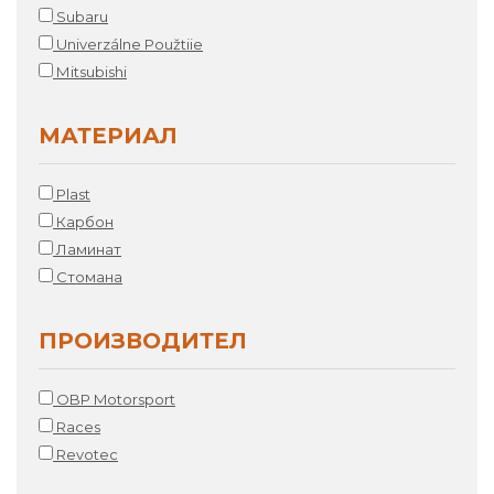
Subaru
Univerzálne Použtiie
Мitsubishi
МАТЕРИАЛ
Plast
Карбон
Ламинат
Стомана
ПРОИЗВОДИТЕЛ
OBP Motorsport
Races
Revotec