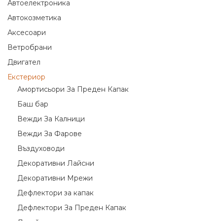
Автоелектроника
Автокозметика
Аксесоари
Ветробрани
Двигател
Екстериор
Амортисьори За Преден Капак
Баш бар
Вежди За Калници
Вежди За Фарове
Въздуховоди
Декоративни Лайсни
Декоративни Мрежи
Дефлектори за капак
Дефлектори За Преден Капак