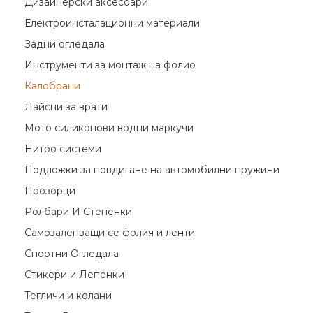
Дизайнерски аксесоари
Електроинсталационни материали
Задни огледала
Инструменти за монтаж на фолио
Калобрани
Лайсни за врати
Мото силиконови водни маркучи
Нитро системи
Подложки за повдигане на автомобилни пружини
Прозорци
Ролбари И Степенки
Самозалепващи се фолия и ленти
Спортни Огледала
Стикери и Лепенки
Тегличи и колани