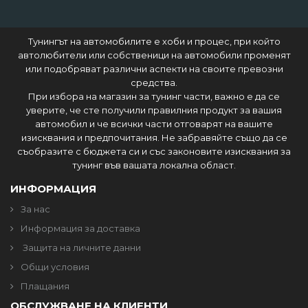
Тунингът на автомобилите е хоби и процес, при който
автолюбители или собственици на автомобили променят
или подобряват различни аспекти на своите превозни
средства.
При избора на магазин за тунинг части, важно е да се
уверите, че сте получили правилния продукт за вашия
автомобил и че всички части отговарят на вашите
изисквания и предпочитания. Не забравяйте също да се
съобразите с бюджета си и със законовите изисквания за
тунинг във вашата локална област.
ИНФОРМАЦИЯ
За нас
Информация за доставка
Защита на личните данни
Общи условия
Плащания
ОБСЛУЖВАНЕ НА КЛИЕНТИ