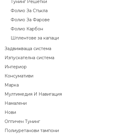
Тунинг Решетки
Фолио За Стъкла
Фолио За Фарове
Фолио Карбон
Шплентове за капаци
Задвижваща система
Изпускателна система
Интериор
Консумативи
Марка
Мултимедия И Навигация
Намалени
Нови
Оптичен Тунинг
Полиуретанови тампони