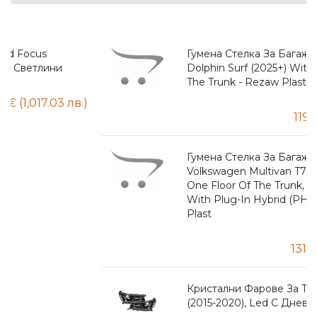
Гумена Стелка За Багажник За BYD
Dolphin Surf (2025+) With One Floor Of
The Trunk - Rezaw Plast
Гумена Стелка За Багажник За
Volkswagen Multivan T7 (2021+), L1, With
One Floor Of The Trunk, 7 Passenger,
With Plug-In Hybrid (PHEV) - Rezaw
Plast
Кристални Фарове За Toyota Hilux
(2015-2020), Led С Дневни Светлини