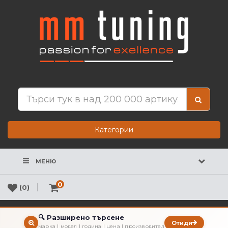
Категории
МЕНЮ
0
(0)
🔍 Разширено търсене
Отиди
марка | модел | година | цена | производител