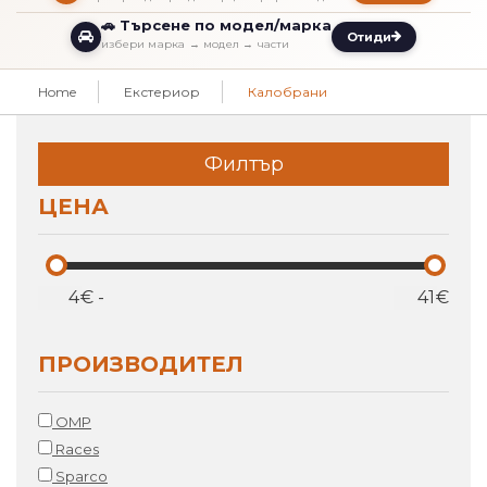
🚗 Търсене по модел/марка
Отиди
избери марка → модел → части
Home
Екстериор
Калобрани
Филтър
ЦЕНА
€
-
€
ПРОИЗВОДИТЕЛ
OMP
Races
Sparco