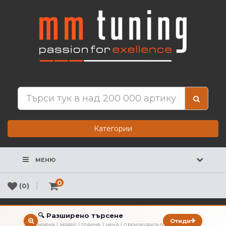
Категории
МЕНЮ
0
(0)
🔍 Разширено търсене
Отиди
марка | модел | година | цена | производител