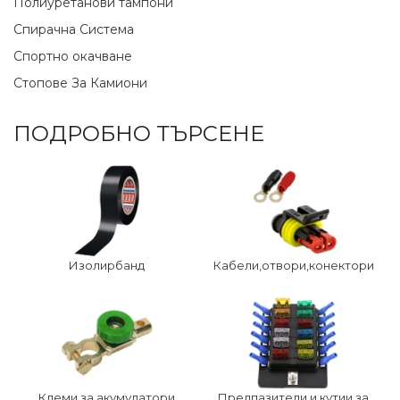
Полиуретанови тампони
Спирачна Система
Спортно окачване
Стопове За Камиони
ПОДРОБНО ТЪРСЕНЕ
Изолирбанд
Кабели,отвори,конектори
Клеми за акумулатори
Предпазители и кутии за