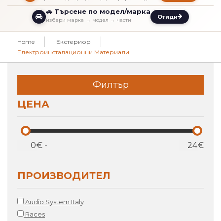
🚗 Търсене по модел/марка
Отиди
избери марка → модел → части
Home
Екстериор
Електроинсталационни Материали
Филтър
ЦЕНА
€
-
€
ПРОИЗВОДИТЕЛ
Audio System Italy
Races