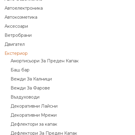
Автоелектроника
Автокозметика
Аксесоари
Ветробрани
Двигател
Екстериор
Амортисьори За Преден Капак
Баш бар
Вежди За Калници
Вежди За Фарове
Въздуховоди
Декоративни Лайсни
Декоративни Мрежи
Дефлектори за капак
Дефлектори За Преден Капак