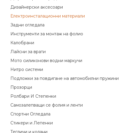
Дизайнерски аксесоари
Електроинсталационни материали
Задни огледала
Инструменти за монтаж на фолио
Калобрани
Лайсни за врати
Мото силиконови водни маркучи
Нитро системи
Подложки за повдигане на автомобилни пружини
Прозорци
Ролбари И Степенки
Самозалепващи се фолия и ленти
Спортни Огледала
Стикери и Лепенки
Тегличи и колани