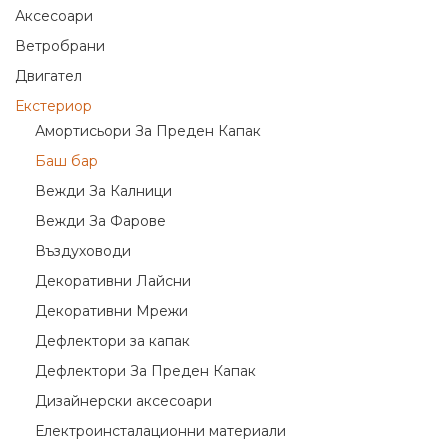
Аксесоари
Ветробрани
Двигател
Екстериор
Амортисьори За Преден Капак
Баш бар
Вежди За Калници
Вежди За Фарове
Въздуховоди
Декоративни Лайсни
Декоративни Мрежи
Дефлектори за капак
Дефлектори За Преден Капак
Дизайнерски аксесоари
Електроинсталационни материали