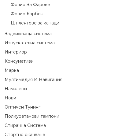
Фолио За Фарове
Фолио Карбон
Шплентове за капаци
Задвижваща система
Изпускателна система
Интериор
Консумативи
Марка
Мултимедия И Навигация
Намалени
Нови
Оптичен Тунинг
Полиуретанови тампони
Спирачна Система
Спортно окачване