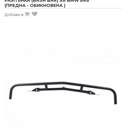
РАЗПЪНКА (BASH BAR) ЗА BMW E46
(ПРЕДНА - ОБИКНОВЕНА )
Добави в