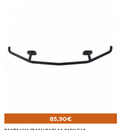
85.90€