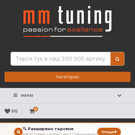
Категории
МЕНЮ
0
(0)
🔍 Разширено търсене
Отиди
марка | модел | година | цена | производител