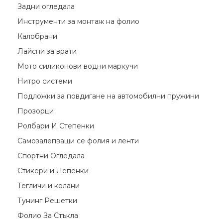
Задни огледала
Инструменти за монтаж на фолио
Калобрани
Лайсни за врати
Мото силиконови водни маркучи
Нитро системи
Подложки за повдигане на автомобилни пружини
Прозорци
Ролбари И Степенки
Самозалепващи се фолия и ленти
Спортни Огледала
Стикери и Лепенки
Тегличи и колани
Тунинг Решетки
Фолио За Стъкла