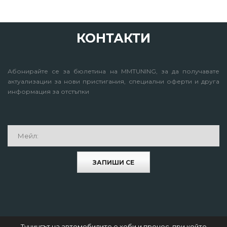
КОНТАКТИ
Абонирайте се за бюлетина на MMTUNING, за да получавате
актуализации за нови пристигания, специални оферти и друга
информация за отстъпки
ЗАПИШИ СЕ
Тунингът на автомобилите е хоби и процес, при който