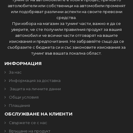
автолюбители или собственици на автомобили променят
или подобряват различни аспекти на своите превозни
средства.
При избора на магазин за тунинг части, важно е да се
уверите, че сте получили правилния продукт за вашия
автомобил и че всички части отговарят на вашите
изисквания и предпочитания. Не забравяйте също да се
съобразите с бюджета си и със законовите изисквания за
тунинг във вашата локална област.
ИНФОРМАЦИЯ
За нас
Информация за доставка
Защита на личните данни
Общи условия
Плащания
ОБСЛУЖВАНЕ НА КЛИЕНТИ
Свържете се с нас
Връщане на продукт