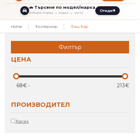
🚗 Търсене по модел/марка
Отиди
избери марка → модел → части
Home
Екстериор
Баш Бар
Филтър
ЦЕНА
€
-
€
ПРОИЗВОДИТЕЛ
Races