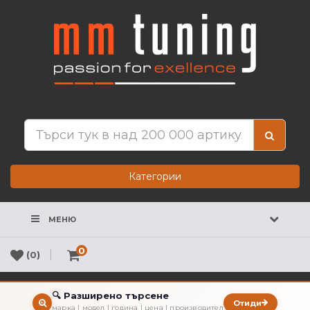
Категории
МЕНЮ
0
(0)
🔍 Разширено търсене
Отиди
марка | модел | година | цена | производител