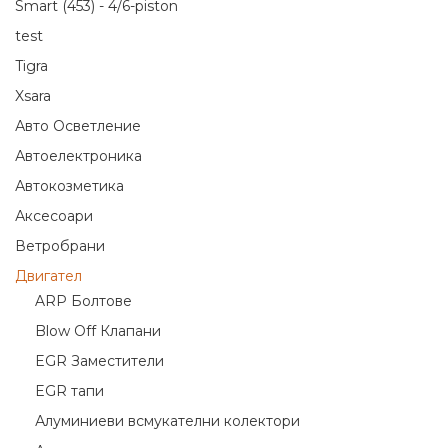
Smart (453) - 4/6-piston
test
Tigra
Xsara
Авто Осветление
Автоелектроника
Автокозметика
Аксесоари
Ветробрани
Двигател
ARP Болтове
Blow Off Клапани
EGR Заместители
EGR тапи
Алуминиеви всмукателни колектори