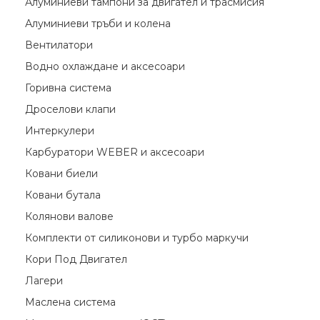
Алуминиеви тампони за двигател и трасмисия
Алуминиеви тръби и колена
Вентилатори
Водно охлаждане и аксесоари
Горивна система
Дроселови клапи
Интеркулери
Карбуратори WEBER и аксесоари
Ковани биели
Ковани бутала
Колянови валове
Комплекти от силиконови и турбо маркучи
Кори Под Двигател
Лагери
Маслена система