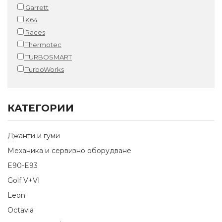
Garrett
K64
Races
Thermotec
TURBOSMART
TurboWorks
КАТЕГОРИИ
Джанти и гуми
Механика и сервизно оборудване
E90-E93
Golf V+VI
Leon
Octavia