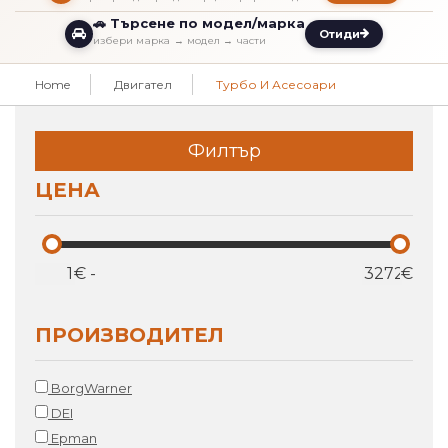
🚗 Търсене по модел/марка
Отиди
избери марка → модел → части
Home
Двигател
Турбо И Асесоари
Филтър
ЦЕНА
€
-
€
ПРОИЗВОДИТЕЛ
BorgWarner
DEI
Epman