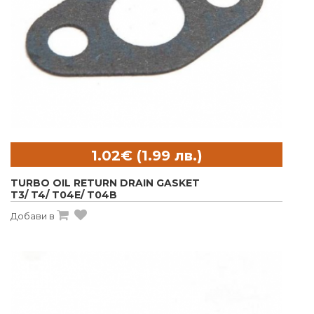
TURBO OIL RETURN DRAIN GASKET
T3/ T4/ T04E/ T04B
Добави в