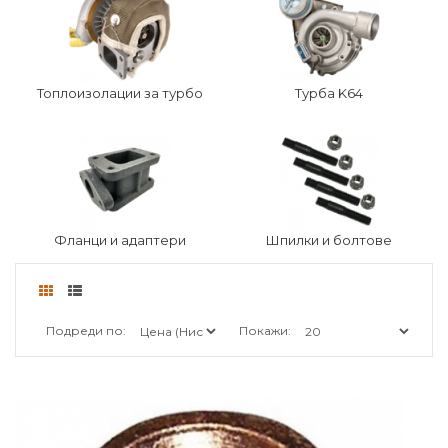
Топлоизолации за турбо
Турба K64
Фланци и адаптери
Шпилки и болтове
Подреди по:
Покажи: