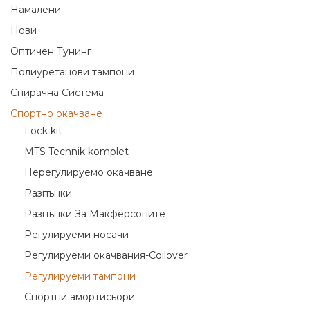
Намалени
Нови
Оптичен Тунинг
Полиуретанови тампони
Спирачна Система
Спортно окачване
Lock kit
MTS Technik komplet
Нерегулируемо окачване
Разпънки
Разпънки За Макферсоните
Регулируеми носачи
Регулируеми окачвания-Coilover
Регулируеми тампони
Спортни амортисьори