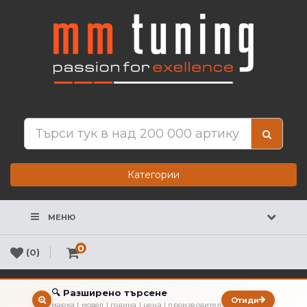
Категории
МЕНЮ
0
(0)
🔍 Разширено търсене
Отиди
марка | модел | година | цена | производител