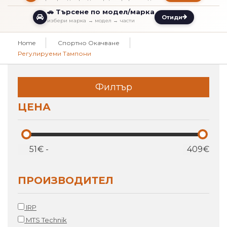
🚗 Търсене по модел/марка
Отиди
избери марка → модел → части
Home
Спортно Окачване
Регулируеми Тампони
Филтър
ЦЕНА
€
-
€
ПРОИЗВОДИТЕЛ
IRP
MTS Technik