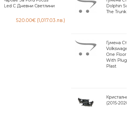
Dolphin Surf (2025+) With One Floor Of
The Trunk - Rezaw Plast
Гумена Стелка За Багажник За
Volkswagen Multivan T7 (2021+), L1, With
One Floor Of The Trunk, 7 Passenger,
With Plug-In Hybrid (PHEV) - Rezaw
Plast
Кристални Фарове За Toyota Hilux
(2015-2020), Led С Дневни Светлини