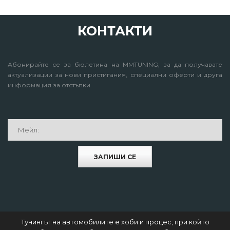
КОНТАКТИ
Абонирайте се за бюлетина на MMTUNING, за да получавате
актуализации за нови пристигания, специални оферти и друга
информация за отстъпки
ЗАПИШИ СЕ
Тунингът на автомобилите е хоби и процес, при който