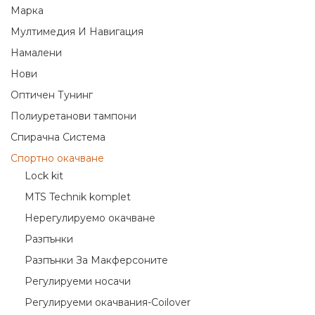
Марка
Мултимедия И Навигация
Намалени
Нови
Оптичен Тунинг
Полиуретанови тампони
Спирачна Система
Спортно окачване
Lock kit
MTS Technik komplet
Нерегулируемо окачване
Разпънки
Разпънки За Макферсоните
Регулируеми носачи
Регулируеми окачвания-Coilover