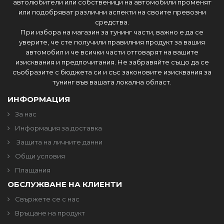
автолюбители или собственици на автомобили променят
или подобряват различни аспекти на своите превозни
средства.
При избора на магазин за тунинг части, важно е да се
уверите, че сте получили правилния продукт за вашия
автомобил и че всички части отговарят на вашите
изисквания и предпочитания. Не забравяйте също да се
съобразите с бюджета си и със законовите изисквания за
тунинг във вашата локална област.
ИНФОРМАЦИЯ
За нас
Информация за доставка
Защита на личните данни
Общи условия
Плащания
ОБСЛУЖВАНЕ НА КЛИЕНТИ
Свържете се с нас
Връщане на продукт