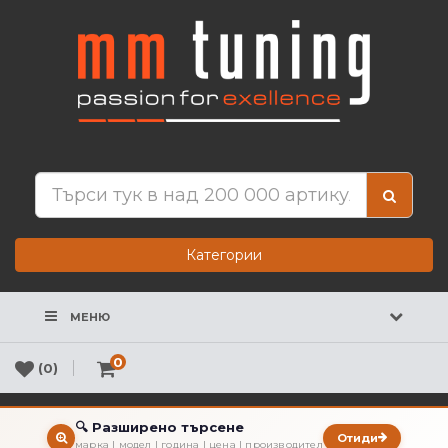
Категории
МЕНЮ
0
(0)
🔍 Разширено търсене
Отиди
марка | модел | година | цена | производител