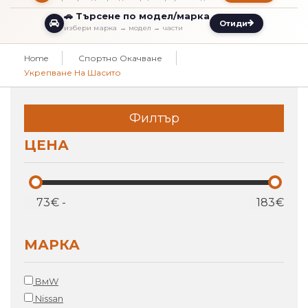
🚗 Търсене по модел/марка
Отиди
избери марка → модел → части
Home
Спортно Окачване
Укрепване На Шасито
Филтър
ЦЕНА
€
-
€
МАРКА
BмW
Nissan