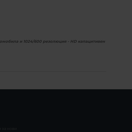
томобила и 1024/600 резолюция - HD капацитивен
 (OBD2 модул не е включен в комплекта)
арта за интернет)
 за нови