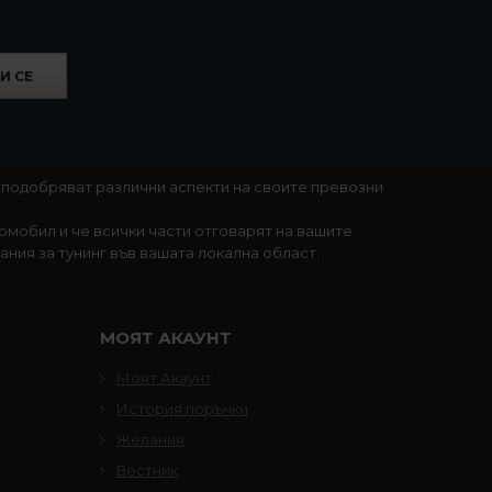
ето, от което се гледа)
памет в комплекта
И СЕ
 подобряват различни аспекти на своите превозни
ата или купето; възможност за добавяне на
томобил и че всички части отговарят на вашите
не на други програми за по-добър звук
ния за тунинг във вашата локална област.
омплекта
МОЯТ АКАУНТ
Моят Акаунт
История поръчки
Желания
Вестник