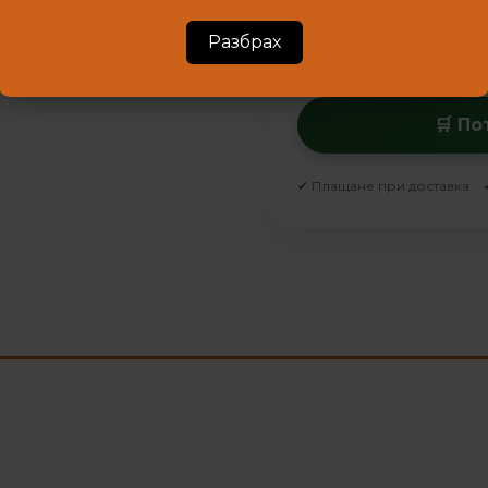
Разбрах
Пример:
💬
Обадете се пре
🛒 П
✔ Плащане при доставка