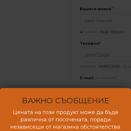
Вашите имена
*
Пример:
👤
Иван Иванов
Телефон
*
Формат:
(10 ц
📞
0888123456
E-mail
(по желание)
ВАЖНО СЪОБЩЕНИЕ
Пример:
📧
ivan@abv.bg
Цената на този продукт може да бъде
Допълнителни бележк
различна от посочената, поради
независещи от магазина обстоятелства.