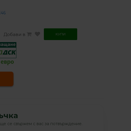
46
Добави в
КУПИ
0 евро
ъчка
ще се свържем с вас за потвърждение.