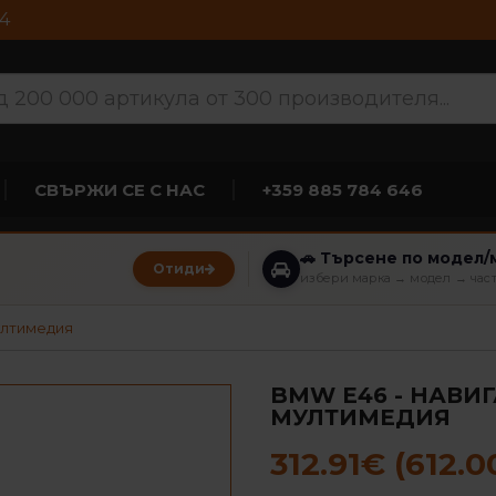
4
СВЪРЖИ СЕ С НАС
+359 885 784 646
🚗 Търсене по модел/
Отиди
избери марка → модел → час
ултимедия
BMW Е46 - НАВИГ
МУЛТИМЕДИЯ
312.91€ (612.0