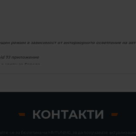
нощен режим в зависимост от интериорното осветление на ав
oid 7.1 приложение
с карти за Европа
а - включена пълна версия на програма за OBD2 диагностика
ти на България и Европа
ра
КОНТАКТИ
карта и Интернет на самото устройство
на си по време на пътуване (не е нужно закупуването на сим к
не (стерео) и споделяне на музика от телефони
йте се за бюлетина на MMTUNING, за да получавате актуализации