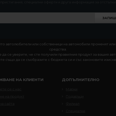
ощен режим и 1024/600 резолюция (предостатъчна за разстояни
пристигания, специални оферти и друга информация за отстъпки
л. в комплекта (макс. поддържана памет - 32 GB), общо 24 GB 
 множество приложения
ЗАПИШ
я и др.
илми със субтитри
който автолюбители или собственици на автомобили променят или
абели в комплекта (възможност за изкарване на букса в жабк
средства.
 е да се уверите, че сте получили правилния продукт за вашия ав
редни/задни/леви/десни говорители; възможност за инсталира
те също да се съобразите с бюджета си и със законовите изисква
ения от Google Play - получавате вграден в колата таблет
иагностика на автомобила - пълна версия на програмата в к
и - за задно виждане и предна
ЖВАНЕ НА КЛИЕНТИ
ДОПЪЛНИТЕЛНО
 програма
те се с нас
Марки
не на продукт
Подаръци
на сайта
Филиал
Специални