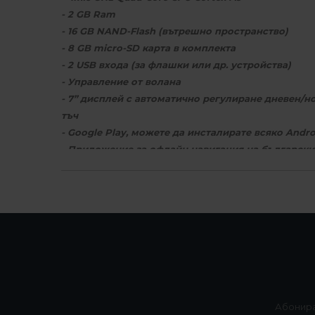
- 2 GB Ram
- 16 GB NAND-Flash (вътрешно пространство)
- 8 GB micro-SD карта в комплекта
- 2 USB входа (за флашки или др. устройства)
- Управление от волана
- 7” дисплей с автоматично регулиране дневен/
тъч
- Google Play, можете да инсталирате всяко Andr
- Приложение за офлайн навигация на български 
- Възможност за OBD2 диагностика на автомобил
Други характеристики на продукта
- Навигация на български с последна версия кар
- Възможност за свързване на цветна задна каме
- Българско меню
- 4G+3G модул - възможност за добавяне на SIM 
- WiFi - може да споделяте Интернет и от телефо
- Bluetooth - възможност за A2DP възпроизвежда
Абонира