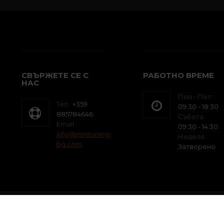
СВЪРЖЕТЕ СЕ С
РАБОТНО ВРЕМЕ
НАС
Пон - Пет :
Тел :
+359
09:30 - 18:30
885784646
Събота :
Email :
09:30 - 14:30
info@mmtuning-
Неделя :
bg.com
Затворено
Reserved.