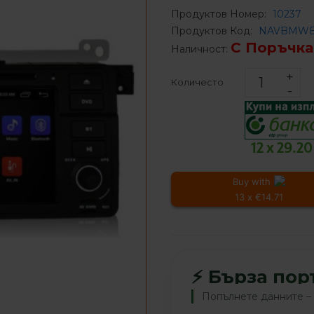
Продуктов Номер:
10237
Продуктов Код:
NAVBMWE
С Поръчка
Наличност:
Количесто
12 x 29.2
Buy with
13 x €14.71
⚡ Бърза пор
‹
›
Попълнете данните – 