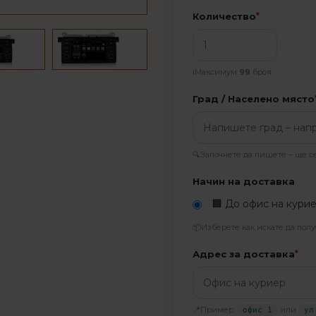
Количество
*
ℹ️
Максимум
99
броя
Град / Населено място
🔍
Започнете да пишете – ще 
Начин на доставка
🏢 До офис на кури
📦
Изберете как искате да полу
Адрес за доставка
*
Пример:
или
📍
офис 1
ул