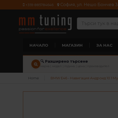
София, ул. Нешо Бончев 3
+359 885784646
НАЧАЛО
МАГАЗИН
ЗА НАС
🔍 Разширено търсене
марка | модел | година | цена | производител
Home
BMW Е46 - Навигация Андроид 10.1 М