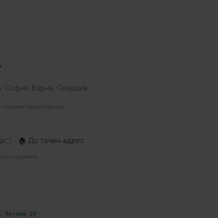
*
се покажат предложения
ер
🏠 До точен адрес
чите пратката
. Витоша 10