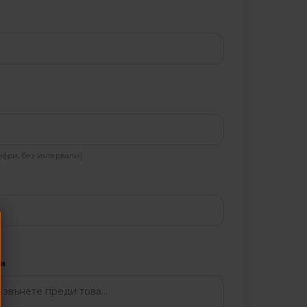
ифри, без интервали)
и