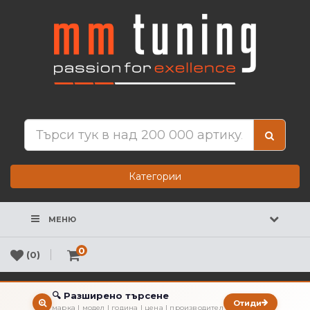
Категории
МЕНЮ
0
(0)
🔍 Разширено търсене
Отиди
марка | модел | година | цена | производител