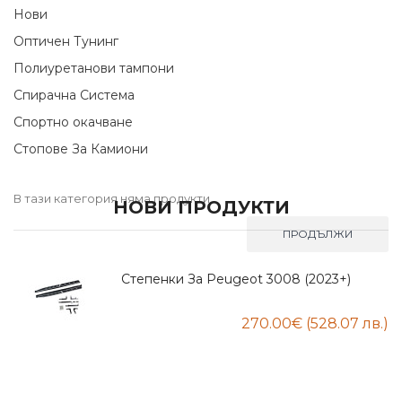
Нови
Оптичен Тунинг
Полиуретанови тампони
Спирачна Система
Спортно окачване
Стопове За Камиони
В тази категория няма продукти.
НОВИ ПРОДУКТИ
ПРОДЪЛЖИ
Степенки За Peugeot 3008 (2023+)