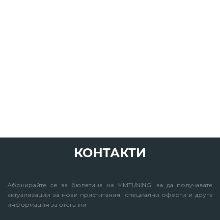
КОНТАКТИ
Абонирайте се за бюлетина на MMTUNING, за да получавате
актуализации за нови пристигания, специални оферти и друга
информация за отстъпки