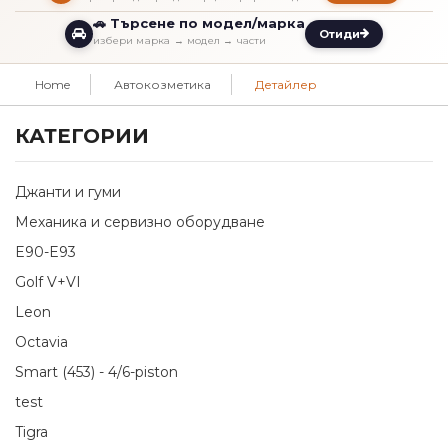
🚗 Търсене по модел/марка
Отиди
избери марка → модел → части
Home
Автокозметика
Детайлер
КАТЕГОРИИ
Джанти и гуми
Механика и сервизно оборудване
E90-E93
Golf V+VI
Leon
Octavia
Smart (453) - 4/6-piston
test
Tigra