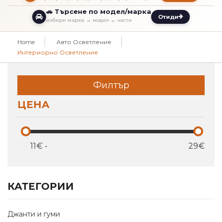
🚗 Търсене по модел/марка
Отиди
избери марка → модел → части
Home
Авто Осветление
Интериорно Осветление
Филтър
ЦЕНА
€
-
€
КАТЕГОРИИ
Джанти и гуми