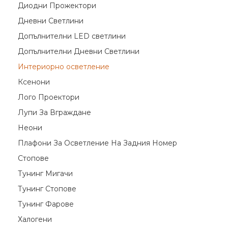
Диодни Прожектори
Дневни Светлини
Допълнителни LED светлини
Допълнителни Дневни Светлини
Интериорно осветление
Ксенони
Лого Проектори
Лупи За Вграждане
Неони
Плафони За Осветление На Задния Номер
Стопове
Тунинг Мигачи
Тунинг Стопове
Тунинг Фарове
Халогени