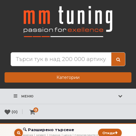
Категории
МЕНЮ
0
(0)
🔍 Разширено търсене
Отиди
марка | модел | година | цена | производител