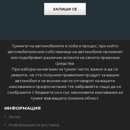
ЗАПИШИ СЕ
Тунингът на автомобилите е хоби и процес, при който
автолюбители или собственици на автомобили променят
или подобряват различни аспекти на своите превозни
средства.
При избора на магазин за тунинг части, важно е да се
уверите, че сте получили правилния продукт за вашия
автомобил и че всички части отговарят на вашите
изисквания и предпочитания. Не забравяйте също да се
съобразите с бюджета си и със законовите изисквания за
тунинг във вашата локална област.
ИНФОРМАЦИЯ
За нас
Информация за доставка