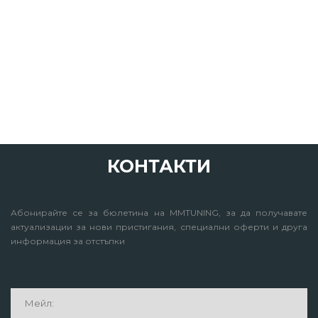
КОНТАКТИ
Абонирайте се за бюлетина на MMTUNING, за да получавате
актуализации за нови пристигания, специални оферти и друга
информация за отстъпки