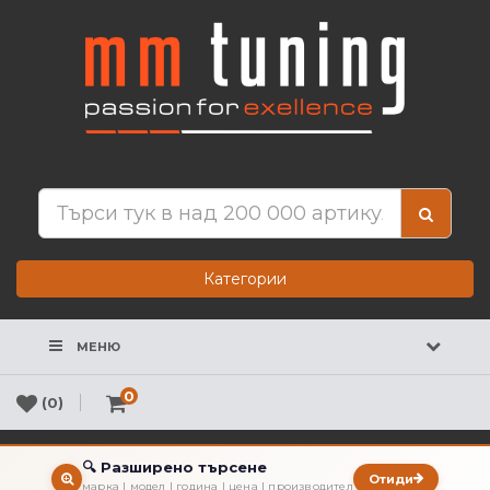
Категории
МЕНЮ
0
(0)
🔍 Разширено търсене
Отиди
марка | модел | година | цена | производител