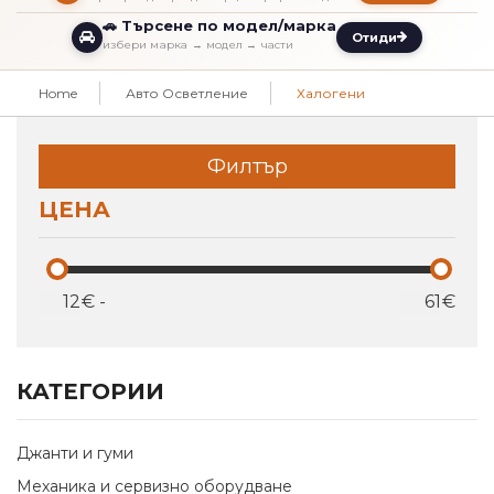
🚗 Търсене по модел/марка
Отиди
избери марка → модел → части
Home
Авто Осветление
Халогени
Филтър
ЦЕНА
€
-
€
КАТЕГОРИИ
Джанти и гуми
Механика и сервизно оборудване