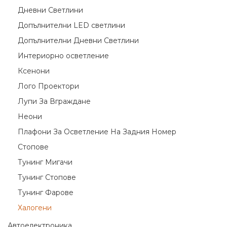
Дневни Светлини
Допълнителни LED светлини
Допълнителни Дневни Светлини
Интериорно осветление
Ксенони
Лого Проектори
Лупи За Вграждане
Неони
Плафони За Осветление На Задния Номер
Стопове
Тунинг Мигачи
Тунинг Стопове
Тунинг Фарове
Халогени
Автоелектроника