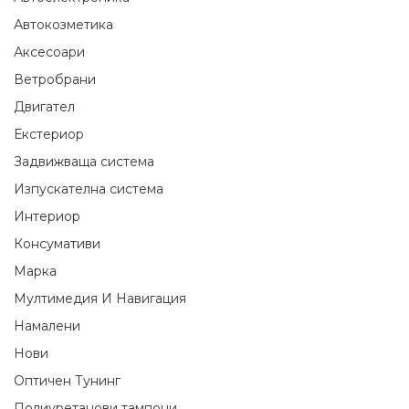
Автокозметика
Аксесоари
Ветробрани
Двигател
Екстериор
Задвижваща система
Изпускателна система
Интериор
Консумативи
Марка
Мултимедия И Навигация
Намалени
Нови
Оптичен Тунинг
Полиуретанови тампони