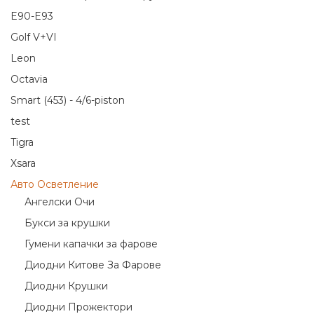
E90-E93
Golf V+VI
Leon
Octavia
Smart (453) - 4/6-piston
test
Tigra
Xsara
Авто Осветление
Ангелски Очи
Букси за крушки
Гумени капачки за фарове
Диодни Китове За Фарове
Диодни Крушки
Диодни Прожектори