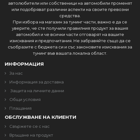
автолюбители или собственици на автомобили променят
или подобряват различни аспекти на своите превозни
средства.
При избора на магазин за тунинг части, важно е да се
уверите, че сте получили правилния продукт за вашия
автомобил и че всички части отговарят на вашите
изисквания и предпочитания. Не забравяйте също да се
съобразите с бюджета си и със законовите изисквания за
тунинг във вашата локална област.
ИНФОРМАЦИЯ
За нас
Информация за доставка
Защита на личните данни
Общи условия
Плащания
ОБСЛУЖВАНЕ НА КЛИЕНТИ
Свържете се с нас
Връщане на продукт