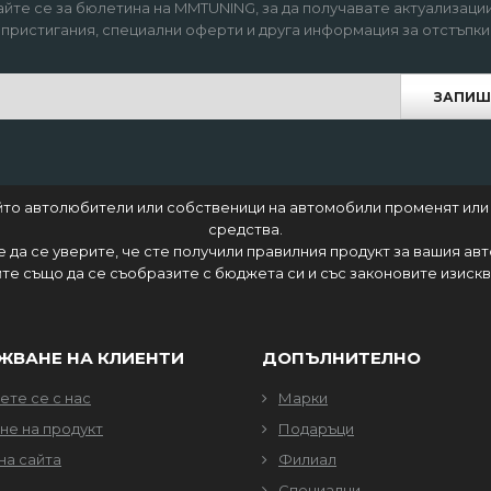
йте се за бюлетина на MMTUNING, за да получавате актуализации
пристигания, специални оферти и друга информация за отстъпки
ЗАПИШ
който автолюбители или собственици на автомобили променят или
средства.
 е да се уверите, че сте получили правилния продукт за вашия ав
те също да се съобразите с бюджета си и със законовите изисква
ЖВАНЕ НА КЛИЕНТИ
ДОПЪЛНИТЕЛНО
те се с нас
Марки
не на продукт
Подаръци
на сайта
Филиал
Специални