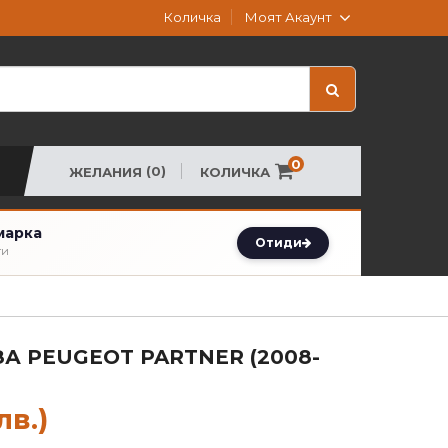
Моят Акаунт
Количка
0
(0)
КОЛИЧКА
ЖЕЛАНИЯ
марка
Отиди
ти
А PEUGEOT PARTNER (2008-
лв.)