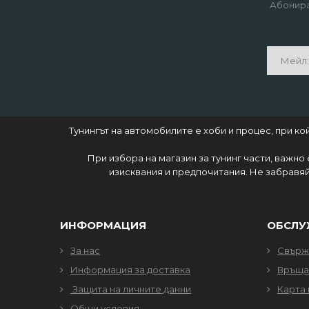
Абонира
Тунингът на автомобилите е хоби и процес, при 
При избора на магазин за тунинг части, важно
изисквания и предпочитания. Не забравяй
ИНФОРМАЦИЯ
ОБСЛУ
За нас
Свърже
Информация за доставка
Връща
Защита на личните данни
Карта 
Общи условия