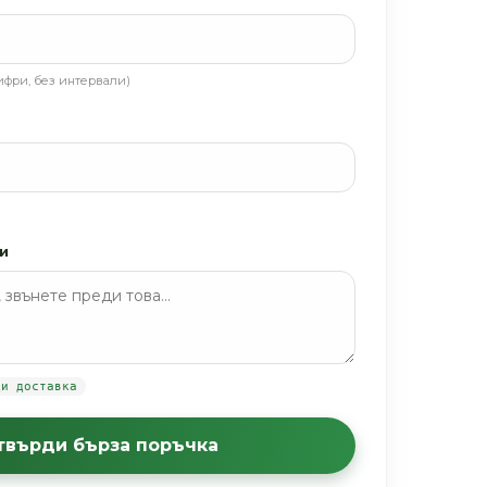
ифри, без интервали)
и
ди доставка
отвърди бърза поръчка