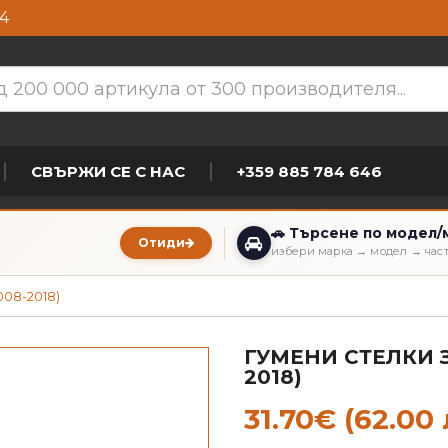
4
СВЪРЖИ СЕ С НАС
+359 885 784 646
🚗 Търсене по модел/
Отиди
избери марка → модел → час
008-2018)
ГУМЕНИ СТЕЛКИ З
2018)
31.70€ (62.00 