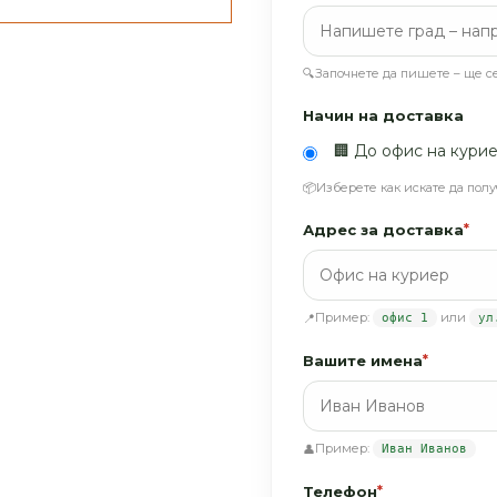
🔍
Започнете да пишете – ще 
Начин на доставка
🏢 До офис на кури
📦
Изберете как искате да полу
Адрес за доставка
*
Пример:
или
📍
офис 1
ул
Вашите имена
*
Пример:
👤
Иван Иванов
Телефон
*