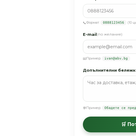
Формат:
(10 ц
📞
0888123456
E-mail
(по желание)
Пример:
📧
ivan@abv.bg
Допълнителни бележк
Пример:
💬
Обадете се пре
🛒 П