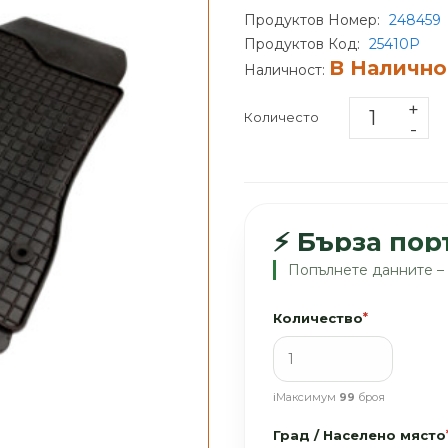
Продуктов Номер:
248459
Продуктов Код:
25410P
В Налично
Наличност:
Количесто
⚡ Бърза пор
Попълнете данните – 
Количество
*
ℹ️
Максимум
99
броя
Град / Населено място