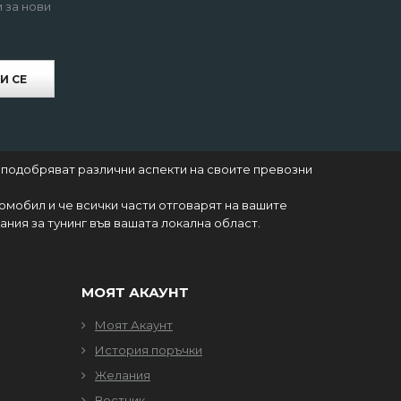
 за нови
И СЕ
 подобряват различни аспекти на своите превозни
томобил и че всички части отговарят на вашите
ния за тунинг във вашата локална област.
МОЯТ АКАУНТ
Моят Акаунт
История поръчки
Желания
Вестник