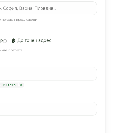
се покажат предложения
ер
🏠 До точен адрес
чите пратката
. Витоша 10