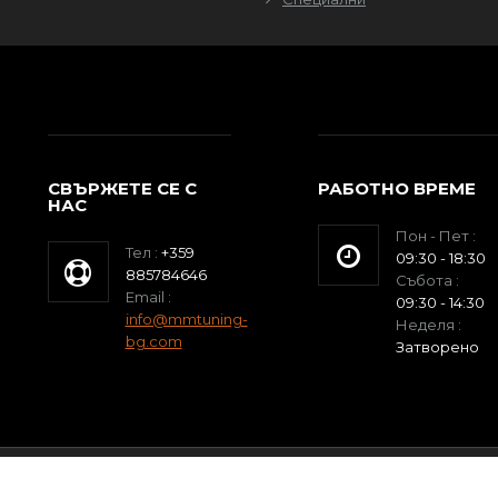
СВЪРЖЕТЕ СЕ С
РАБОТНО ВРЕМЕ
НАС
Пон - Пет :
Тел :
+359
09:30 - 18:30
885784646
Събота :
Email :
09:30 - 14:30
info@mmtuning-
Неделя :
bg.com
Затворено
Reserved.