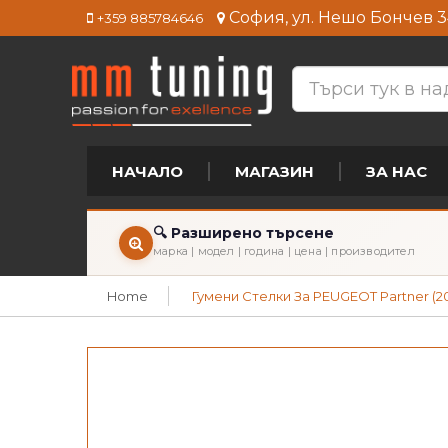
София, ул. Нешо Бончев 3
+359 885784646
НАЧАЛО
МАГАЗИН
ЗА НАС
🔍 Разширено търсене
марка | модел | година | цена | производител
Home
Гумени Стелки За PEUGEOT Partner (2